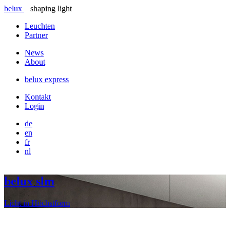
belux
shaping light
Leuchten
Partner
News
About
belux
express
Kontakt
Login
de
en
fr
nl
belux
slm
Licht in Höchstform