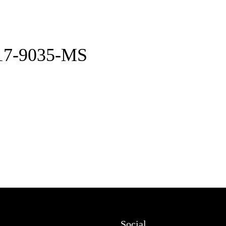
17-9035-MS
Social