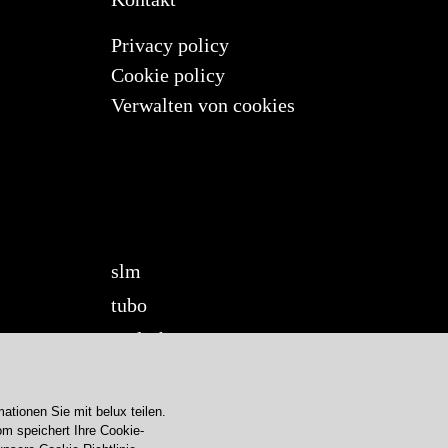
Privacy policy
Cookie policy
Verwalten von cookies
slm
tubo
twilight
twilight360
u-turn
mationen Sie mit
belux
teilen.
om speichert Ihre Cookie-