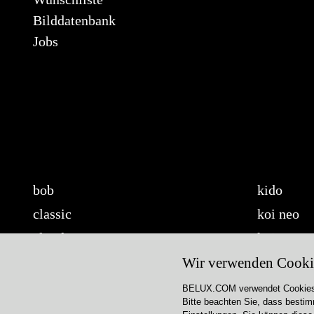
Bilddatenbank
Jobs
bob
kido
classic
koi neo
cloud
koi-q
diogenes
koi-s
Wir verwenden Cooki
disk
lifto
BELUX.COM verwendet Cookies. L
Bitte beachten Sie, dass bestim
updown