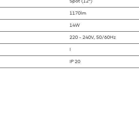
Spot (12°)
1170lm
14W
220 - 240V, 50/60Hz
I
IP 20