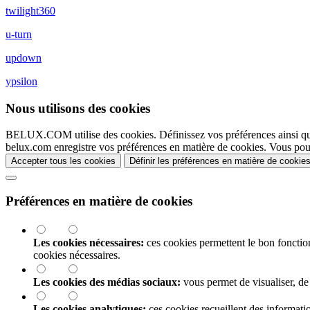
twilight360
u-turn
updown
ypsilon
Nous utilisons des cookies
BELUX.COM utilise des cookies. Définissez vos préférences ainsi qu
belux.com enregistre vos préférences en matière de cookies. Vous pou
Accepter tous les cookies
Définir les préférences en matière de cookie
Préférences en matière de cookies
Les cookies nécessaires:
ces cookies permettent le bon foncti
cookies nécessaires.
Les cookies des médias sociaux:
vous permet de visualiser, de
Les cookies analytiques:
ces cookies recueillent des information