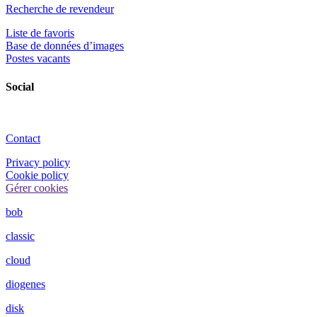
Recherche de revendeur
Liste de favoris
Base de données d’images
Postes vacants
Social
Contact
Privacy policy
Cookie policy
Gérer cookies
bob
classic
cloud
diogenes
disk