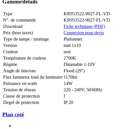
Gamme/détails
Type
KR953522-9027-FL-VD
N°. de commande
KR953522-9027-FL-VD
Download
Fiche technique (PDF)
Prix (hors taxes)
Connexion pour devis
Type de lampe / montage
Plafonnier
Version
nuit 1x10
Couleur
noir
Température de couleur
2700K
Régime
Dimmable 1-10V
Angle de faisceau
Flood (29°)
Flux lumineux total du luminaire
1170lm
Puissance en watts
14W
Tension de réseau
220 - 240V, 50/60Hz
Classe de protection
I
Degré de protection
IP 20
Plan coté