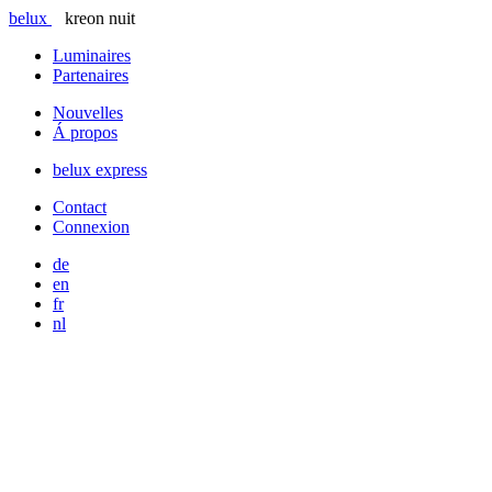
belux
kreon
nuit
Luminaires
Partenaires
Nouvelles
Á propos
belux
express
Contact
Connexion
de
en
fr
nl