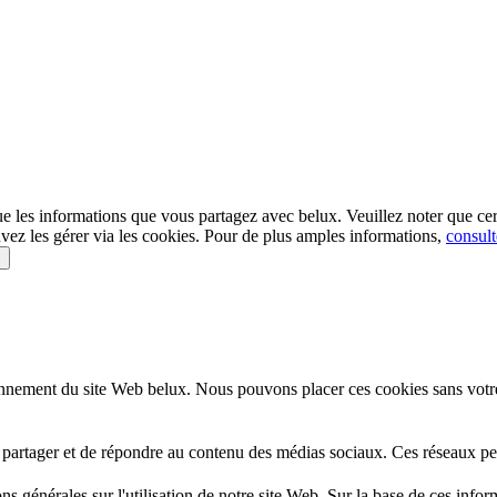
e les informations que vous partagez avec
belux
. Veuillez noter que ce
vez les gérer via les cookies. Pour de plus amples informations,
consult
s
onnement du site Web
belux
. Nous pouvons placer ces cookies sans votre
 partager et de répondre au contenu des médias sociaux. Ces réseaux pe
s générales sur l'utilisation de notre site Web. Sur la base de ces infor