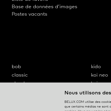
Base de données d’images
Postes vacants
bob
kido
classic
koi neo
cloud
koi-q
diogenes
koi-s
Nous utilisons de
disk
lifto
BELUX.COM utilise des cookie
que certains médias ne sont d
updown