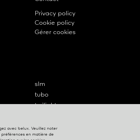
Privacy policy
Cookie policy
Gérer cookies
slm
tubo
twilight
twilight360
u-turn
agez avec
belux
. Veuillez noter
s préférences en matière de