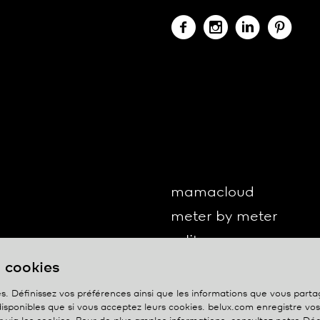
mamacloud
meter by meter
o-lite
one by one
s cookies
oto
s. Définissez vos préférences ainsi que les informations que vous part
isponibles que si vous acceptez leurs cookies. belux.com enregistre vo