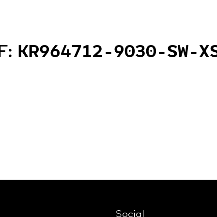
F:
KR964712-9030-SW-X
Social