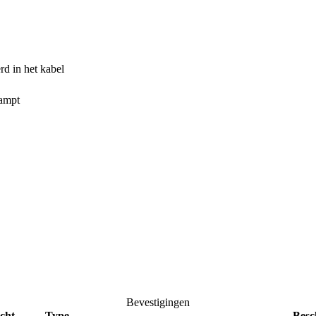
rd in het kabel
dampt
Bevestigingen
cht
Type
Besc