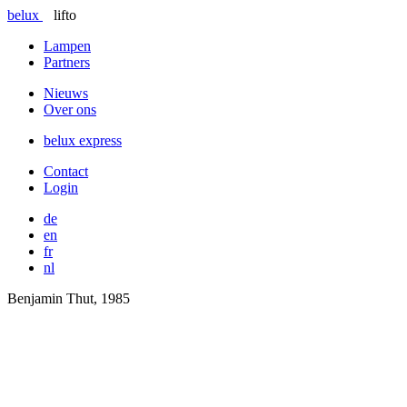
belux
lifto
Lampen
Partners
Nieuws
Over ons
belux
express
Contact
Login
de
en
fr
nl
Benjamin Thut, 1985