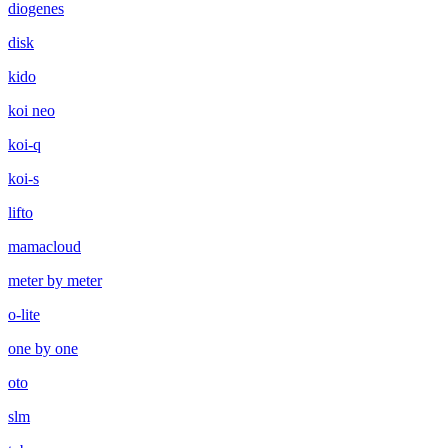
diogenes
disk
kido
koi neo
koi-q
koi-s
lifto
mamacloud
meter by meter
o-lite
one by one
oto
slm