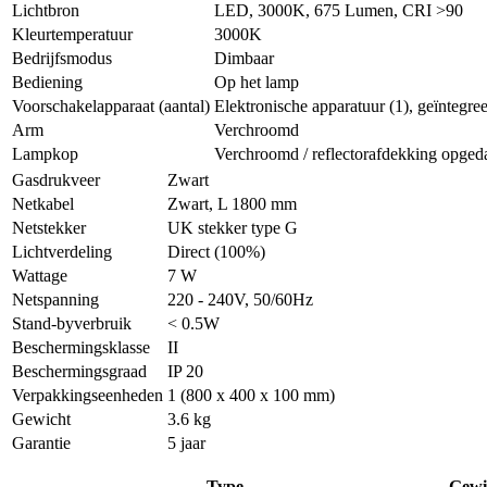
Lichtbron
LED, 3000K, 675 Lumen, CRI >90
Kleurtemperatuur
3000K
Bedrijfsmodus
Dimbaar
Bediening
Op het lamp
Voorschakelapparaat (aantal)
Elektronische apparatuur (1), geïntegree
Arm
Verchroomd
Lampkop
Verchroomd / reflectorafdekking opge
Gasdrukveer
Zwart
Netkabel
Zwart, L 1800 mm
Netstekker
UK stekker type G
Lichtverdeling
Direct (100%)
Wattage
7 W
Netspanning
220 - 240V, 50/60Hz
Stand-byverbruik
< 0.5W
Beschermingsklasse
II
Beschermingsgraad
IP 20
Verpakkingseenheden
1 (800 x 400 x 100 mm)
Gewicht
3.6 kg
Garantie
5 jaar
Type
Gewi