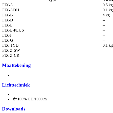
FIX-A
0.5 kg
FIX-ADH
0.1 kg
FIX-B
4 kg
FIX-D
–
FIX-E
–
FIX-E-PLUS
–
FIX-F
–
FIX-G
–
FIX-TYD
0.1 kg
FIX-Z-SW
–
FIX-Z-CR
–
Maattekening
Lichttechniek
ή=100% CD/1000lm
Downloads