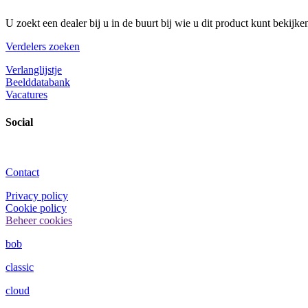
U zoekt een dealer bij u in de buurt bij wie u dit product kunt bekijke
Verdelers zoeken
Verlanglijstje
Beelddatabank
Vacatures
Social
Contact
Privacy policy
Cookie policy
Beheer cookies
bob
classic
cloud