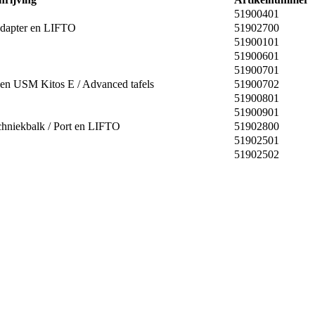
51900401
adapter en LIFTO
51902700
51900101
51900601
51900701
en USM Kitos E / Advanced tafels
51900702
51900801
51900901
chniekbalk / Port en LIFTO
51902800
51902501
51902502