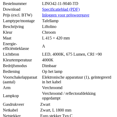
Bestelnummer
LINO42-11-9040-TD
Download
Specificatieblad (PDF)
Prijs (excl. BTW)
Inloggen voor prijsweergave
Lamptype/montage
Tafellamp
Beschrijving
Liftolino
Kleur
Chroom
Maat
L 415 + 420 mm
Energie-
A
efficiëntieklasse
Lichtbron
LED, 4000K, 675 Lumen, CRI >90
Kleurtemperatuur
4000K
Bedrijfsmodus
Dimbaar
Bediening
Op het lamp
Voorschakelapparaat
Elektronische apparatuur (1), geïntegreerd
(aantal)
in het kabel
Arm
Verchroomd
Verchroomd / reflectorafdekking
Lampkop
opgedampt
Gasdrukveer
Zwart
Netkabel
Zwart, L 1800 mm
Netstekker
Euro stekker Typ C