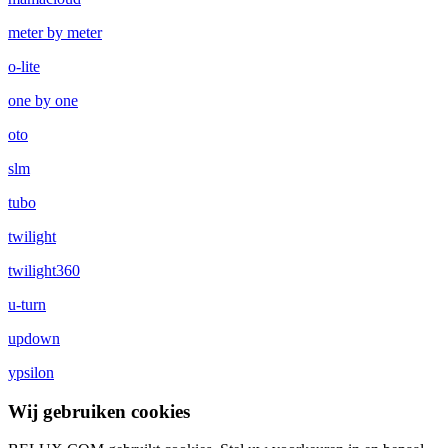
meter by meter
o-lite
one by one
oto
slm
tubo
twilight
twilight360
u-turn
updown
ypsilon
Wij gebruiken cookies