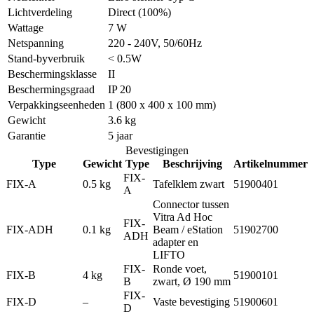
Lichtverdeling
Direct (100%)
Wattage
7 W
Netspanning
220 - 240V, 50/60Hz
Stand-byverbruik
< 0.5W
Beschermingsklasse
II
Beschermingsgraad
IP 20
Verpakkingseenheden
1 (800 x 400 x 100 mm)
Gewicht
3.6 kg
Garantie
5 jaar
Bevestigingen
Type
Gewicht
Type
Beschrijving
Artikelnummer
FIX-
FIX-A
0.5 kg
Tafelklem zwart
51900401
A
Connector tussen
Vitra Ad Hoc
FIX-
FIX-ADH
0.1 kg
Beam / eStation
51902700
ADH
adapter en
LIFTO
FIX-
Ronde voet,
FIX-B
4 kg
51900101
B
zwart, Ø 190 mm
FIX-
FIX-D
–
Vaste bevestiging
51900601
D