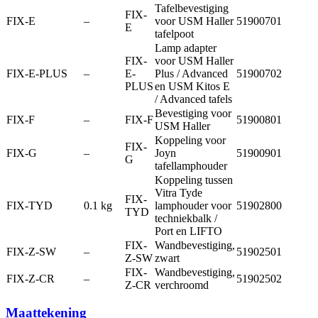
Tafelbevestiging
FIX-
FIX-E
–
voor USM Haller
51900701
E
tafelpoot
Lamp adapter
FIX-
voor USM Haller
FIX-E-PLUS
–
E-
Plus / Advanced
51900702
PLUS
en USM Kitos E
/ Advanced tafels
Bevestiging voor
FIX-F
–
FIX-F
51900801
USM Haller
Koppeling voor
FIX-
FIX-G
–
Joyn
51900901
G
tafellamphouder
Koppeling tussen
Vitra Tyde
FIX-
FIX-TYD
0.1 kg
lamphouder voor
51902800
TYD
techniekbalk /
Port en LIFTO
FIX-
Wandbevestiging,
FIX-Z-SW
–
51902501
Z-SW
zwart
FIX-
Wandbevestiging,
FIX-Z-CR
–
51902502
Z-CR
verchroomd
Maattekening