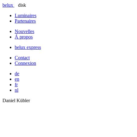
belux
disk
Luminaires
Partenaires
Nouvelles
Á propos
belux
express
Contact
Connexion
de
en
fr
nl
Daniel Kübler