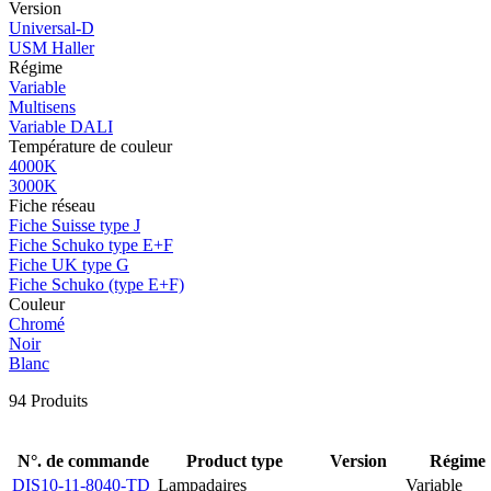
Version
Universal-D
USM Haller
Régime
Variable
Multisens
Variable DALI
Température de couleur
4000K
3000K
Fiche réseau
Fiche Suisse type J
Fiche Schuko type E+F
Fiche UK type G
Fiche Schuko (type E+F)
Couleur
Chromé
Noir
Blanc
94
Produits
N°. de commande
Product type
Version
Régime
DIS10-11-8040-TD
Lampadaires
Variable