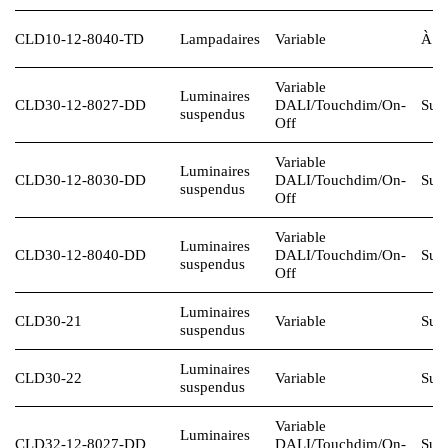
CLD10-12-8040-TD
Lampadaires
Variable
À la
Variable
Luminaires
CLD30-12-8027-DD
DALI
/Touchdim/On-
Sur 
suspendus
Off
Variable
Luminaires
CLD30-12-8030-DD
DALI
/Touchdim/On-
Sur 
suspendus
Off
Variable
Luminaires
CLD30-12-8040-DD
DALI
/Touchdim/On-
Sur 
suspendus
Off
Luminaires
CLD30-21
Variable
Sur 
suspendus
Luminaires
CLD30-22
Variable
Sur 
suspendus
Variable
Luminaires
CLD32-12-8027-DD
DALI
/Touchdim/On-
Sur 