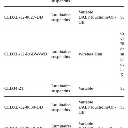
suspendus
Variable
Luminaires
CLDXL-12-8027-DD
DALI
/Touchdim/On-
Sur 
suspendus
Off
Com
via
Blu
dep
Luminaires
CLDXL-12-RGBW-WD
Wireless Dim
sma
suspendus
une 
ou 
inte
Xpr
Luminaires
CLD34-21
Variable
Sur 
suspendus
Variable
Luminaires
CLDXL-12-8030-DD
DALI
/Touchdim/On-
Sur 
suspendus
Off
Variable
Luminaires