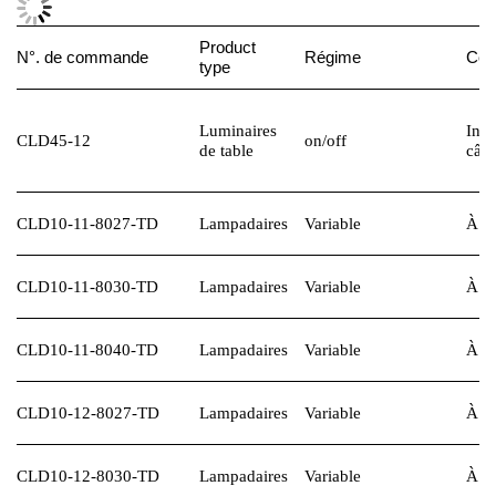
Product
N°. de commande
Régime
Co
type
Luminaires
Inté
CLD45-12
on/off
de table
câbl
CLD10-11-8027-TD
Lampadaires
Variable
À la
CLD10-11-8030-TD
Lampadaires
Variable
À la
CLD10-11-8040-TD
Lampadaires
Variable
À la
CLD10-12-8027-TD
Lampadaires
Variable
À la
CLD10-12-8030-TD
Lampadaires
Variable
À la