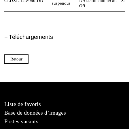
CLDXL-12-8040-DD
DALI
/Touchdim/On-
Sur 
suspendus
Off
Téléchargements
Retour
Liste de favoris
Base de données d’images
Postes vacants