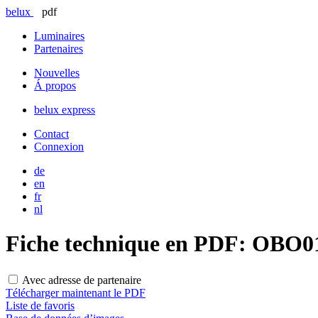
belux
pdf
Luminaires
Partenaires
Nouvelles
Á propos
belux
express
Contact
Connexion
de
en
fr
nl
Fiche technique en PDF:
OBO01
Avec adresse de partenaire
Télécharger maintenant le PDF
Liste de favoris