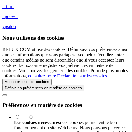
u-turn
updown
ypsilon
Nous utilisons des cookies
BELUX.COM utilise des cookies. Définissez vos préférences ainsi
que les informations que vous partagez avec
belux
. Veuillez noter
que certains médias ne sont disponibles que si vous acceptez leurs
cookies. belux.com enregistre vos préférences en matière de
cookies. Vous pouvez les gérer via les cookies. Pour de plus amples
informations,
consultez notre Déclaration sur les cookies
.
Accepter tous les cookies
Définir les préférences en matière de cookies
Préférences en matière de cookies
Les cookies nécessaires:
ces cookies permettent le bon
fonctionnement du site Web
belux
. Nous pouvons placer ces